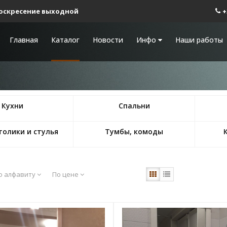
0 Воскресение выходной
+
Главная
Каталог
Новости
Инфо
Наши работы
Кухни
Спальни
толики и стулья
Тумбы, комоды
о алфавиту
По цене