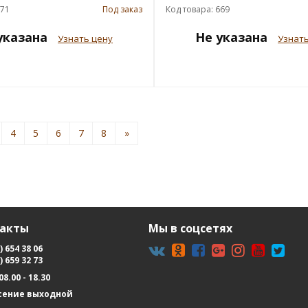
671
Под заказ
Код товара: 669
указана
Не указана
Узнать цену
Узнать
4
5
6
7
8
»
такты
Мы в соцсетях
) 654 38 06
) 659 32 73
08.00 - 18.30
сение выходной