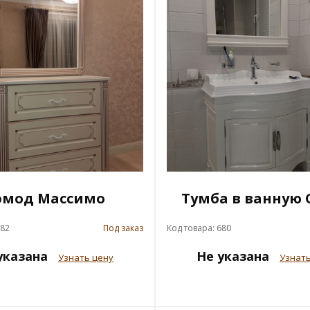
омод Массимо
Тумба в ванную 
682
Под заказ
Код товара: 680
указана
Не указана
Узнать цену
Узнать