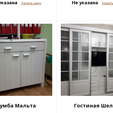
указана
Не указана
Узнать цену
Узнать
умба Мальта
Гостиная Ше