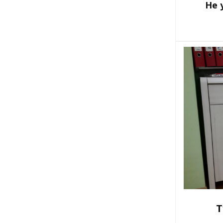
Не 
Т