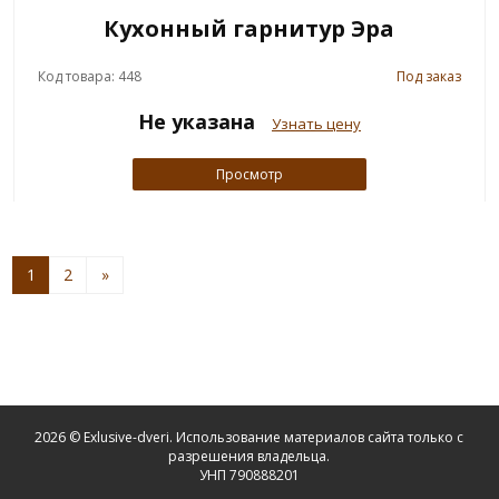
Кухонный гарнитур Эра
Код товара: 448
Под заказ
Не указана
Узнать цену
Просмотр
1
2
»
2026 © Exlusive-dveri. Использование материалов сайта только с
разрешения владельца.
УНП 790888201