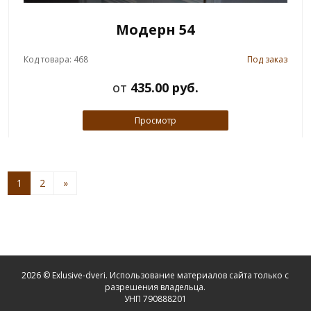
Модерн 54
Код товара: 468
Под заказ
от
435.00 руб.
Просмотр
1
2
»
2026 © Exlusive-dveri. Использование материалов сайта только с
разрешения владельца.
УНП 790888201